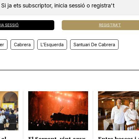
Si ja ets subscriptor, inicia sessió o registra't
CIA SESSIÓ
REGISTRA'T
er
Cabrera
L'Esquerda
Santuari De Cabrera
 el
El Serpent, vint anys
Entre boscos i