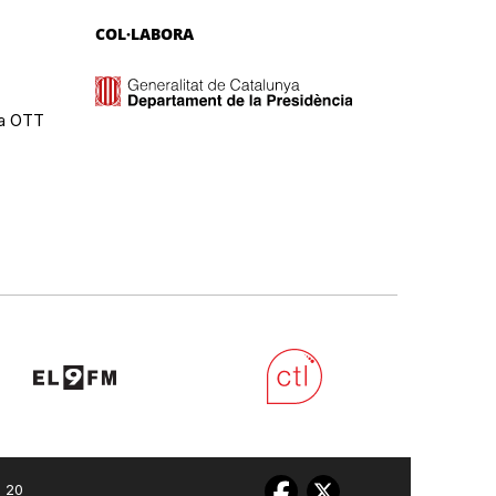
COL·LABORA
ma OTT
0 20