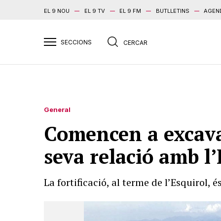
EL 9 NOU
EL 9 TV
EL 9 FM
BUTLLETINS
AGEN
General
Comencen a excavar
seva relació amb l
La fortificació, al terme de l’Esquirol,