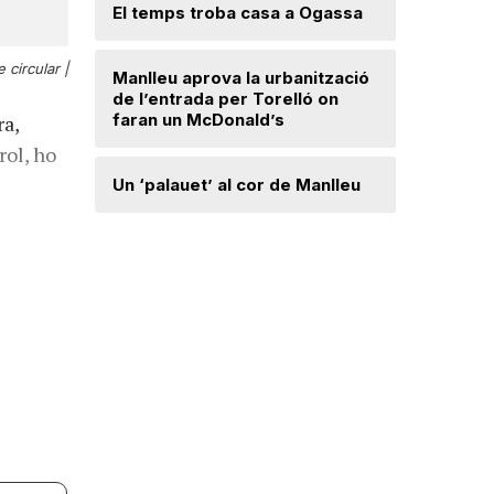
Lloses d
El temps troba casa a Ogassa
 circular |
Radiograf
Manlleu aprova la urbanització
Ripollès:
de l’entrada per Torelló on
qualificat
faran un McDonald’s
ra,
rol, ho
Roben enc
Un ‘palauet’ al cor de Manlleu
joiera de
“Quan ten
delicada,
que t’has 