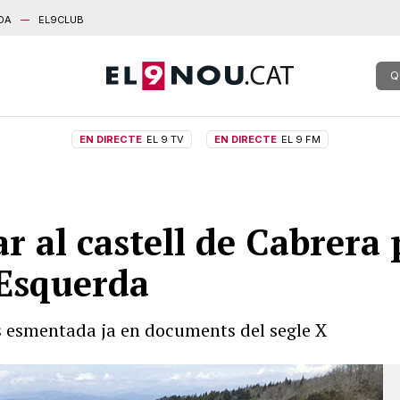
DA
EL9CLUB
Q
EN DIRECTE
EL 9 TV
EN DIRECTE
EL 9 FM
 al castell de Cabrera 
’Esquerda
 és esmentada ja en documents del segle X