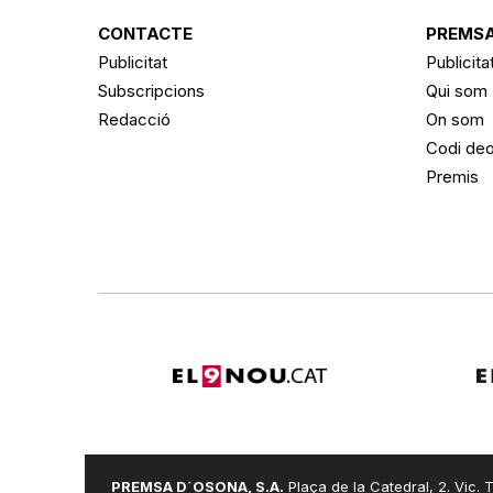
CONTACTE
PREMSA
Publicitat
Publicita
Subscripcions
Qui som
Redacció
On som
Codi deo
Premis
PREMSA D´OSONA, S.A.
Plaça de la Catedral, 2. Vic. T