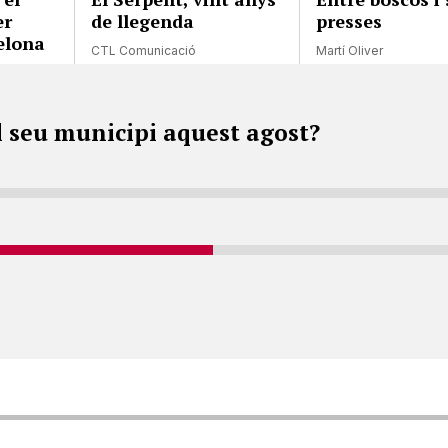
er
de llegenda
presses
elona
CTL Comunicació
Martí Oliver
l seu municipi aquest agost?