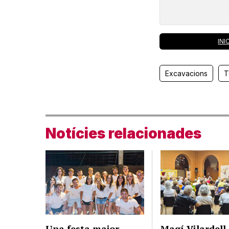
INI
Excavacions
T
Notícies relacionades
Una festa major
Magí Vilardell,