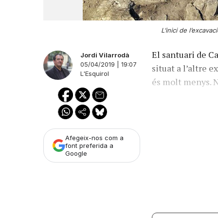
L’inici de l’excavac
El santuari de C
Jordi Vilarrodà
05/04/2019 | 19:07
situat a l’altre 
L'Esquirol
és molt menys.
Afegeix-nos com a
font preferida a
Google