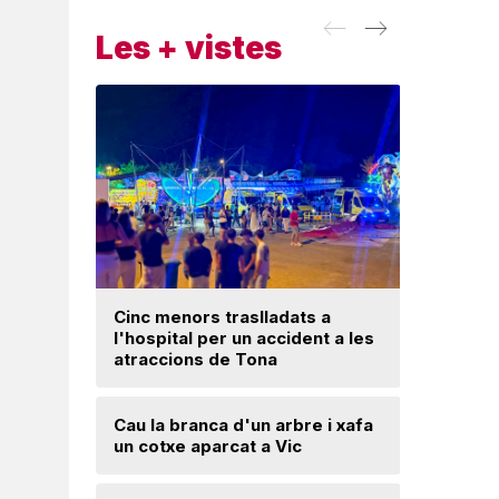
Les + vistes
Cinc menors traslladats a
Insòlita 
l'hospital per un accident a les
Manlleu, 
atraccions de Tona
l'impuls
segureta
Cau la branca d'un arbre i xafa
un cotxe aparcat a Vic
Una mone
troballa 
d'excava