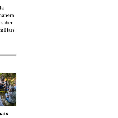
la
 manera
n saber
miliars.
país