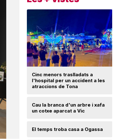
Cinc menors traslladats a
Insòlita 
l'hospital per un accident a les
Manlleu, 
atraccions de Tona
l'impuls
segureta
Cau la branca d'un arbre i xafa
un cotxe aparcat a Vic
Una mone
troballa 
d'excava
Lloses d
El temps troba casa a Ogassa