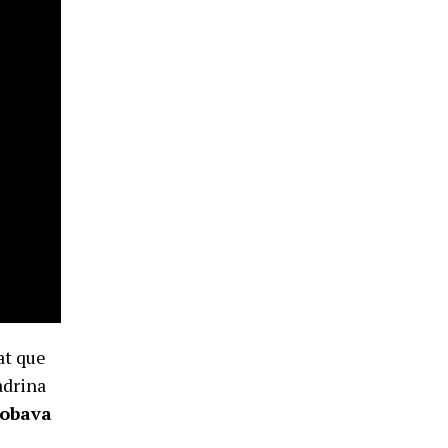
at que
padrina
robava