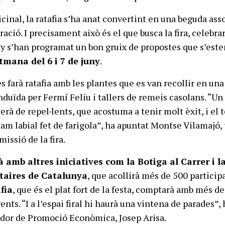
cinal, la ratafia s’ha anat convertint en una beguda ass
bració. I precisament això és el que busca la fira, celebrar
y s’han programat un bon gruix de propostes que s’est
etmana del 6 i 7 de juny
.
es farà ratafia amb les plantes que es van recollir en una
uïda per Fermí Feliu i tallers de remeis casolans. “Un é
serà de repel·lents, que acostuma a tenir molt èxit, i el 
lsam labial fet de farigola”, ha apuntat Montse Vilamajó
issió de la fira.
à amb altres iniciatives com la Botiga al Carrer i l
taires de Catalunya
, que acollirà més de 500 participa
fia
, que és el plat fort de la festa, comptarà amb més de
ents. “I a l’espai firal hi haurà una vintena de parades”, 
idor de Promoció Econòmica, Josep Arisa.