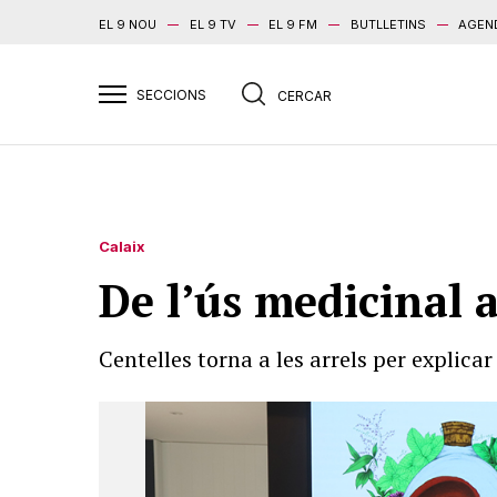
EL 9 NOU
EL 9 TV
EL 9 FM
BUTLLETINS
AGEN
Calaix
De l’ús medicinal a
Centelles torna a les arrels per explicar