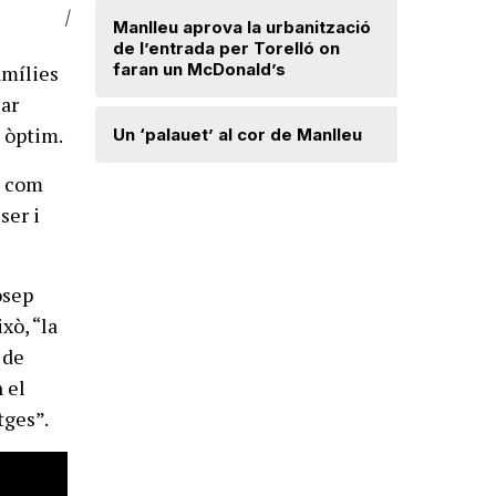
|
Radiograf
Manlleu aprova la urbanització
Ripollès:
de l’entrada per Torelló on
qualificat
faran un McDonald’s
amílies
sar
Roben enc
t òptim.
Un ‘palauet’ al cor de Manlleu
joiera de
s, com
ser i
“Quan ten
delicada,
que t’has 
osep
ixò, “la
 de
 el
tges”.