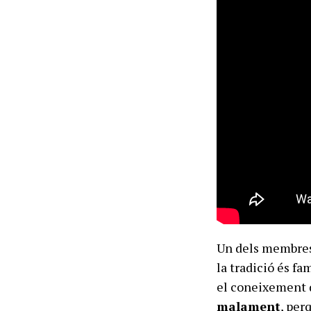
Un dels membres 
la tradició és fa
el coneixement 
malament
, per