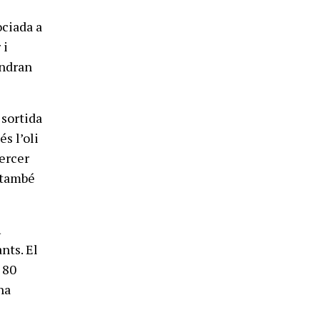
ociada a
 i
endran
 sortida
s l’oli
tercer
, també
a
nts. El
 80
ha