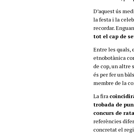
D’aquest ús medi
la festa i la cele
recordar. Enguan
tot el cap de s
Entre les quals, 
etnobotànica cond
de cop, un altre 
és per fer un bà
membre de la com
La fira
coincidir
trobada de pun
concurs de rata
referències difer
concretat el reg