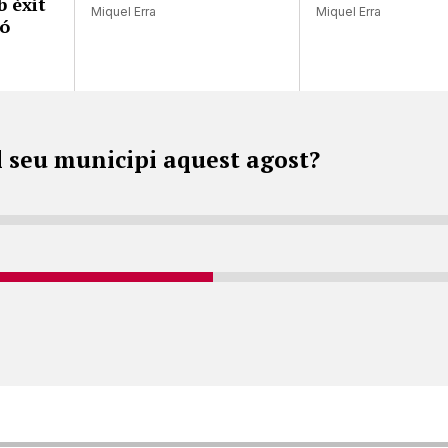
 èxit
Miquel Erra
Miquel Erra
ió
l seu municipi aquest agost?