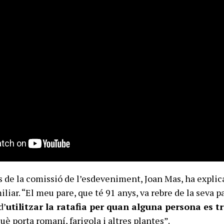
de la comissió de l’esdeveniment, Joan Mas, ha explic
miliar. “El meu pare, que té 91 anys, va rebre de la seva 
d’
utilitzar la ratafia per quan alguna persona es t
què porta romaní, farigola i altres plantes”.