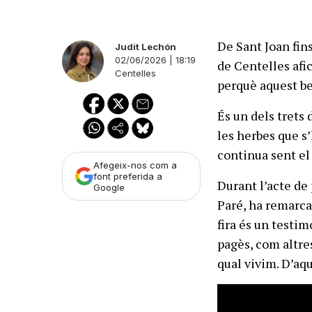
De Sant Joan fins
Judit Lechón
02/06/2026 | 18:19
de Centelles afi
Centelles
perquè aquest be
És un dels trets 
les herbes que s
continua sent el 
Afegeix-nos com a
font preferida a
Durant l’acte de 
Google
Paré, ha remarca
fira és un testim
pagès, com altres
qual vivim. D’aqu