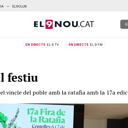
DA
EL9CLUB
Q
EN DIRECTE
EL 9 TV
EN DIRECTE
EL 9 FM
l festiu
 el vincle del poble amb la ratafia amb la 17a edici