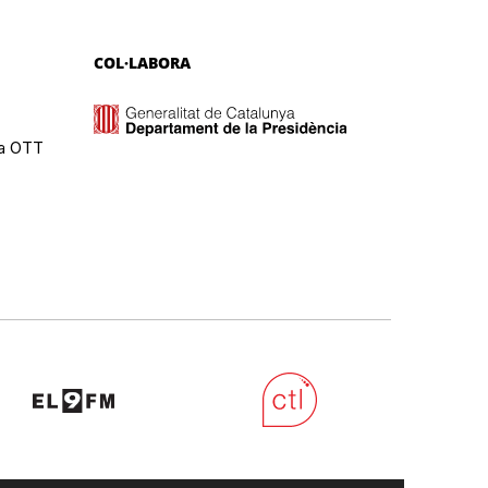
COL·LABORA
ma OTT