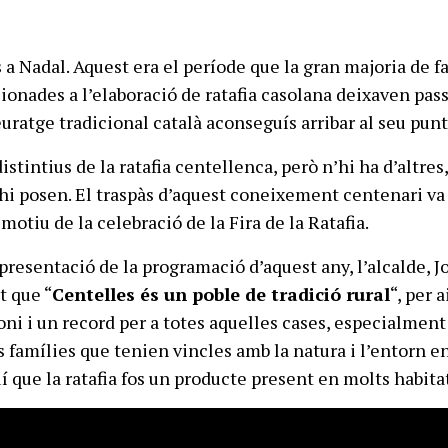
 a Nadal. Aquest era el període que la gran majoria de f
cionades a l’elaboració de ratafia casolana deixaven pas
uratge tradicional català aconseguís arribar al seu pun
distintius de la ratafia centellenca, però n’hi ha d’altre
’hi posen. El traspàs d’aquest coneixement centenari va 
motiu de la celebració de la Fira de la Ratafia.
presentació de la programació d’aquest any, l’alcalde, J
t que “
Centelles és un poble de tradició rural
“, per a
oni i un record per a totes aquelles cases, especialment
 famílies que tenien vincles amb la natura i l’entorn en
í que la ratafia fos un producte present en molts habita