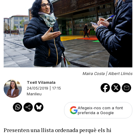
Maira Costa |
Albert Llimós
Txell Vilamala
24/05/2019 | 17:15
Manlleu
Afegeix-nos com a font
preferida a Google
Presenten una llista ordenada perquè els hi