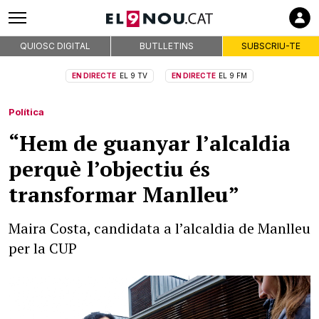
QUIOSC DIGITAL
BUTLLETINS
SUBSCRIU-TE
EN DIRECTE
EL 9 TV
EN DIRECTE
EL 9 FM
Política
“Hem de guanyar l’alcaldia
perquè l’objectiu és
transformar Manlleu”
Maira Costa, candidata a l’alcaldia de Manlleu
per la CUP