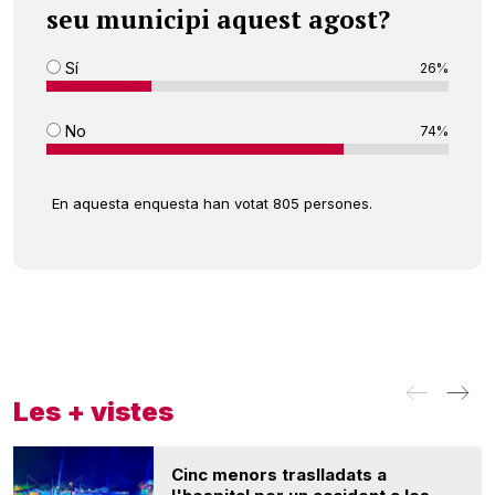
seu municipi aquest agost?
Sí
26%
No
74%
En aquesta enquesta han votat 805 persones.
Les + vistes
Cinc menors traslladats a