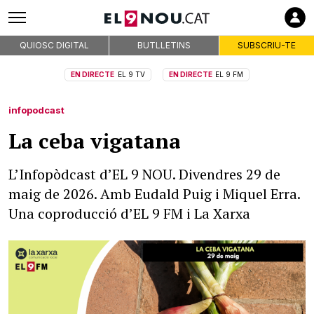
QUIOSC DIGITAL
BUTLLETINS
SUBSCRIU-TE
EN DIRECTE
EL 9 TV
EN DIRECTE
EL 9 FM
infopodcast
La ceba vigatana
L’Infopòdcast d’EL 9 NOU. Divendres 29 de
maig de 2026. Amb Eudald Puig i Miquel Erra.
Una coproducció d’EL 9 FM i La Xarxa