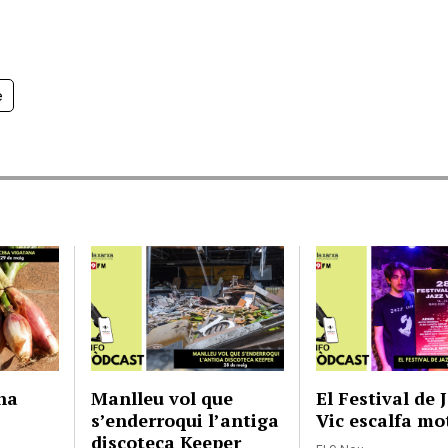
e
na
Manlleu vol que
El Festival de 
s’enderroqui l’antiga
Vic escalfa mo
discoteca Keeper