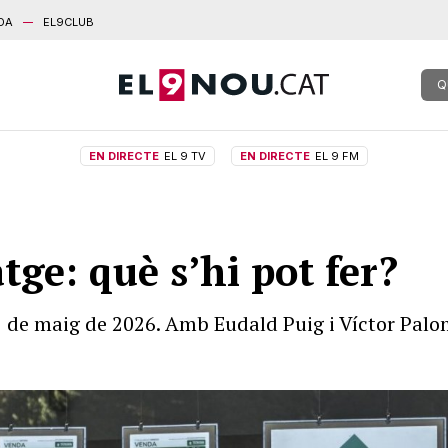
DA
EL9CLUB
Q
EN DIRECTE
EL 9 TV
EN DIRECTE
EL 9 FM
atge: què s’hi pot fer?
 de maig de 2026. Amb Eudald Puig i Víctor Palo