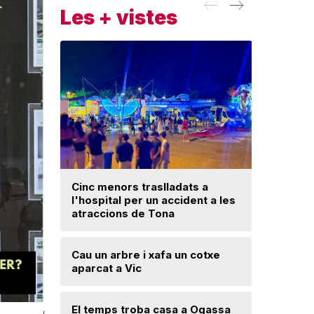
Les + vistes
Cinc menors traslladats a
Insòlita 
l'hospital per un accident a les
Manlleu, 
atraccions de Tona
l'impuls
segureta
Cau un arbre i xafa un cotxe
aparcat a Vic
Una mone
troballa 
d'excava
Lloses d
El temps troba casa a Ogassa