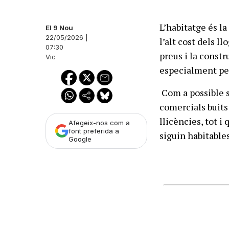
L’habitatge és la
El 9 Nou
22/05/2026 |
l’alt cost dels l
07:30
preus i la constr
Vic
especialment per
Com a possible s
comercials buits
llicències, tot i
Afegeix-nos com a
font preferida a
siguin habitables
Google