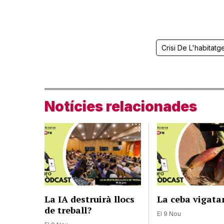
Crisi De L'habitatg
Notícies relacionades
La IA destruirà llocs
La ceba vigata
de treball?
El 9 Nou