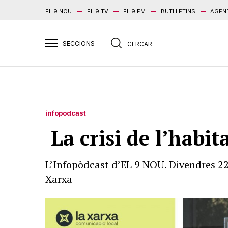
EL 9 NOU
EL 9 TV
EL 9 FM
BUTLLETINS
AGEN
infopodcast
La crisi de l’habit
L’Infopòdcast d’EL 9 NOU. Divendres 22
Xarxa