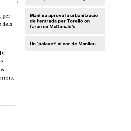
|
, per
Radiograf
Manlleu aprova la urbanització
Ripollès:
de l’entrada per Torelló on
ó dels
qualificat
faran un McDonald’s
Roben enc
Un ‘palauet’ al cor de Manlleu
joiera de
ls
de
“Quan ten
os
delicada,
arrers.
que t’has 