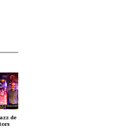
Jazz de
tors