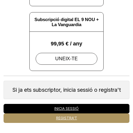
Si ja ets subscriptor, inicia sessió o registra't
INICIA SESSIÓ
REGISTRA'T