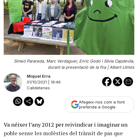
Simeó Parareda, Marc Verdaguer, Enric Godó i Sílvia Capdevila,
durant la presentació de la fira |
Albert Llimós
Miquel Erra
01/10/2021 | 16:46
Calldetenes
Afegeix-nos com a font
preferida a Google
Va néixer l’any 2012 per reivindicar i imaginar un
poble sense les molèsties del trànsit de pas que