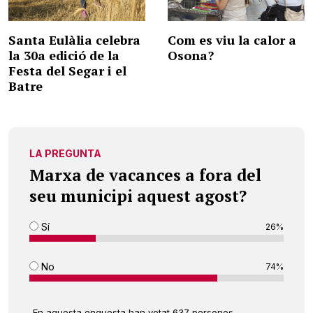
Santa Eulàlia celebra
Com es viu la calor a
la 30a edició de la
Osona?
Festa del Segar i el
Batre
LA PREGUNTA
Marxa de vacances a fora del
seu municipi aquest agost?
Sí
26%
No
74%
En aquesta enquesta han votat 637 persones.