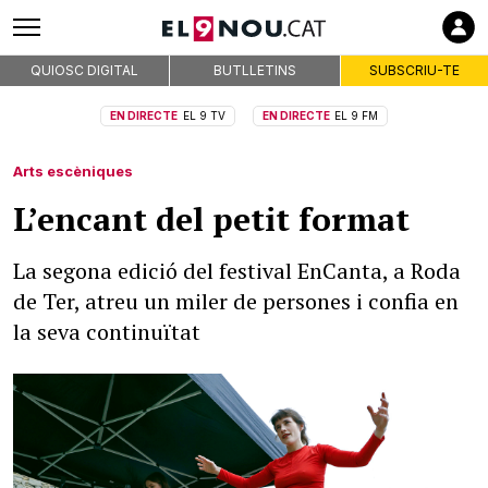
QUIOSC DIGITAL
BUTLLETINS
SUBSCRIU-TE
EN DIRECTE
EL 9 TV
EN DIRECTE
EL 9 FM
Arts escèniques
L’encant del petit format
La segona edició del festival EnCanta, a Roda
de Ter, atreu un miler de persones i confia en
la seva continuïtat