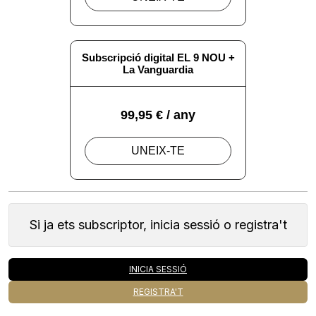
Si ja ets subscriptor, inicia sessió o registra't
INICIA SESSIÓ
REGISTRA'T