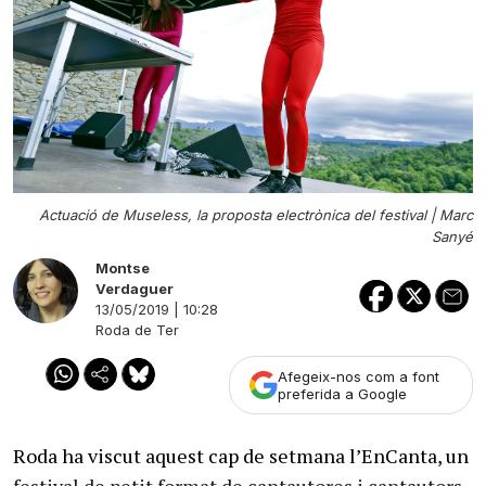
Actuació de Museless, la proposta electrònica del festival |
Marc
Sanyé
Montse
Verdaguer
13/05/2019 | 10:28
Roda de Ter
Afegeix-nos com a font
preferida a Google
Roda ha viscut aquest cap de setmana l’EnCanta, un
festival de petit format de cantautores i cantautors,