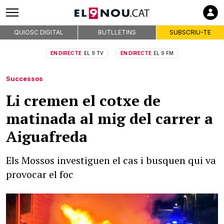
QUIOSC DIGITAL
BUTLLETINS
SUBSCRIU-TE
EN DIRECTE
EL 9 TV
EN DIRECTE
EL 9 FM
Successos
Li cremen el cotxe de
matinada al mig del carrer a
Aiguafreda
Els Mossos investiguen el cas i busquen qui va
provocar el foc