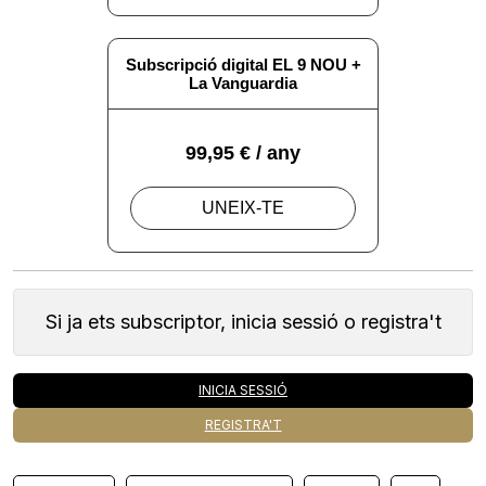
Si ja ets subscriptor, inicia sessió o registra't
INICIA SESSIÓ
REGISTRA'T