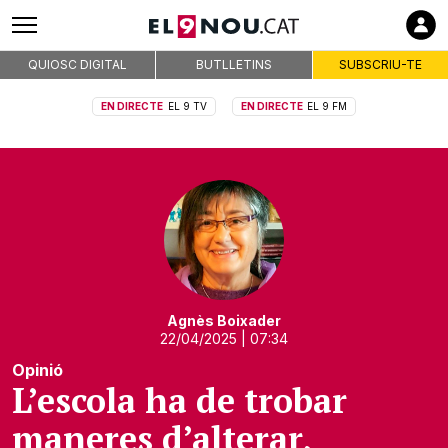
QUIOSC DIGITAL
BUTLLETINS
SUBSCRIU-TE
EN DIRECTE
EL 9 TV
EN DIRECTE
EL 9 FM
Agnès Boixader
22/04/2025
| 07:34
Opinió
L’escola ha de trobar
maneres d’alterar,