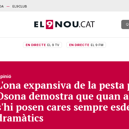
DA
EL9CLUB
Q
EN DIRECTE
EL 9 TV
EN DIRECTE
EL 9 FM
pinió
L'ona expansiva de la pesta 
Osona demostra que quan a
s'hi posen cares sempre es
dramàtics