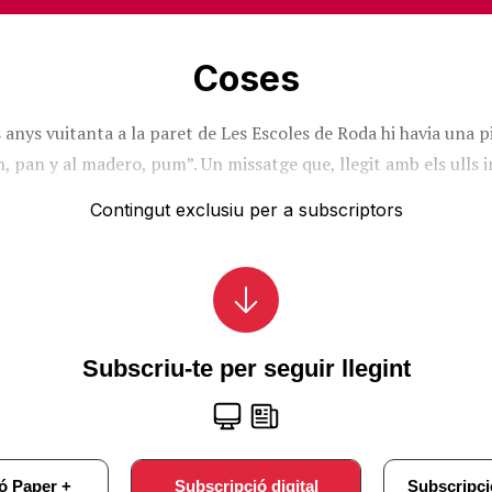
Coses
s anys vuitanta a la paret de Les Escoles de Roda hi havia una
n, pan y al madero, pum”. Un missatge que, llegit amb els ulls
Contingut exclusiu per a subscriptors