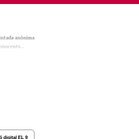
 pintada anònima
 innocents…