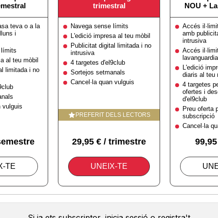
Si ja ets subscriptor, inicia sessió o registra't