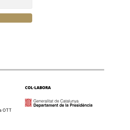
COL·LABORA
ma OTT