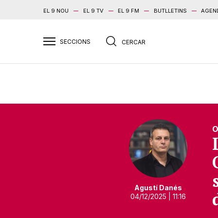
EL 9 NOU
EL 9 TV
EL 9 FM
BUTLLETINS
AGEN
O
Agustí Danés
04/12/2025
| 11:16