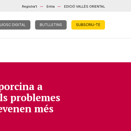
Registra't
Entra
EDICIÓ VALLÈS ORIENTAL
UIOSC DIGITAL
BUTLLETINS
SUBSCRIU-TE
porcina a
ls problemes
devenen més