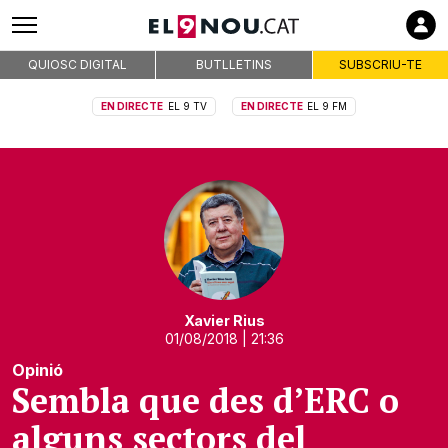
QUIOSC DIGITAL
BUTLLETINS
SUBSCRIU-TE
EN DIRECTE
EL 9 TV
EN DIRECTE
EL 9 FM
Xavier Rius
01/08/2018
| 21:36
Opinió
Sembla que des d’ERC o
alguns sectors del