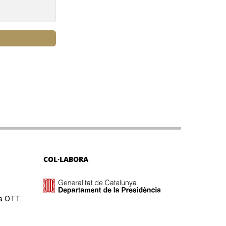
COL·LABORA
ma OTT