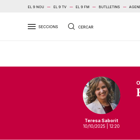
EL 9 NOU
EL 9 TV
EL 9 FM
BUTLLETINS
AGEN
O
Teresa Saborit
10/10/2025
| 12:20