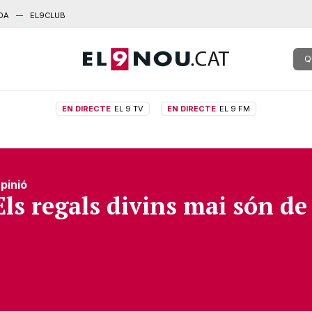
DA
EL9CLUB
Q
EN DIRECTE
EL 9 TV
EN DIRECTE
EL 9 FM
pinió
Els regals divins mai són de