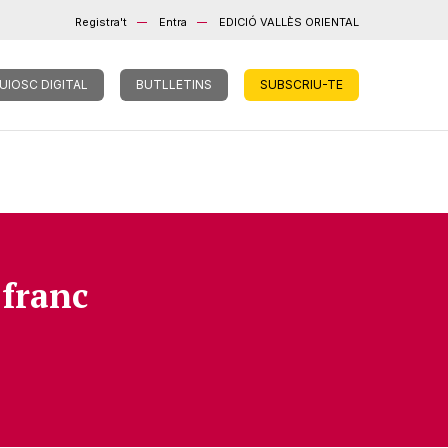
Registra't
Entra
EDICIÓ VALLÈS ORIENTAL
UIOSC DIGITAL
BUTLLETINS
SUBSCRIU-TE
 franc