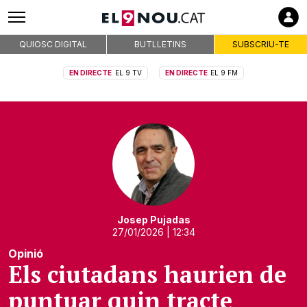
QUIOSC DIGITAL
BUTLLETINS
SUBSCRIU-TE
EN DIRECTE
EL 9 TV
EN DIRECTE
EL 9 FM
Josep Pujadas
27/01/2026
| 12:34
Opinió
Els ciutadans haurien de
puntuar quin tracte