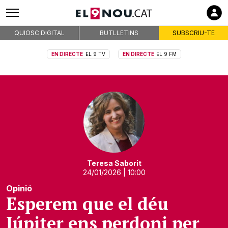
QUIOSC DIGITAL
BUTLLETINS
SUBSCRIU-TE
EN DIRECTE
EL 9 TV
EN DIRECTE
EL 9 FM
Teresa Saborit
24/01/2026
| 10:00
Opinió
Esperem que el déu
Júpiter ens perdoni per