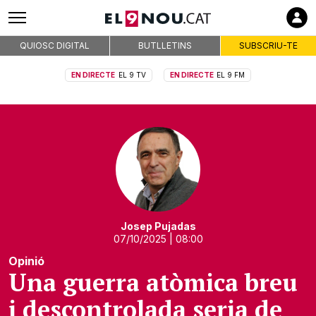
QUIOSC DIGITAL
BUTLLETINS
SUBSCRIU-TE
EN DIRECTE
EL 9 TV
EN DIRECTE
EL 9 FM
Josep Pujadas
07/10/2025
| 08:00
Opinió
Una guerra atòmica breu
i descontrolada seria de