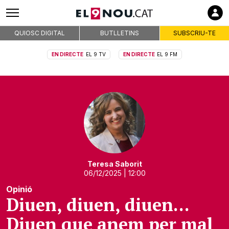
QUIOSC DIGITAL
BUTLLETINS
SUBSCRIU-TE
EN DIRECTE
EL 9 TV
EN DIRECTE
EL 9 FM
Teresa Saborit
06/12/2025
| 12:00
Opinió
Diuen, diuen, diuen…
Diuen que anem per mal