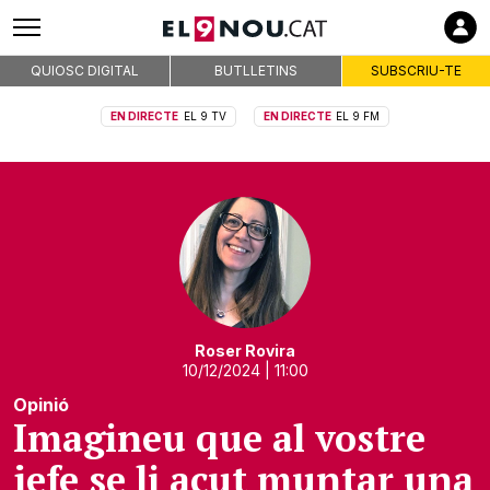
QUIOSC DIGITAL
BUTLLETINS
SUBSCRIU-TE
EN DIRECTE
EL 9 TV
EN DIRECTE
EL 9 FM
Roser Rovira
10/12/2024
| 11:00
Opinió
Imagineu que al vostre
jefe se li acut muntar una