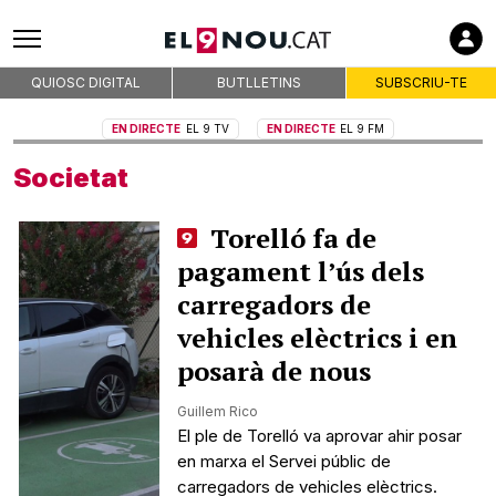
QUIOSC DIGITAL
BUTLLETINS
SUBSCRIU-TE
EN DIRECTE
EL 9 TV
EN DIRECTE
EL 9 FM
Societat
Torelló fa de
pagament l’ús dels
carregadors de
vehicles elèctrics i en
posarà de nous
Guillem Rico
El ple de Torelló va aprovar ahir posar
en marxa el Servei públic de
carregadors de vehicles elèctrics.