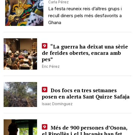
Carla Pérez
La festa reuneix reis d’altres grups i
recull diners pels més desfavorits a
Ghana
“La guerra ha deixat una sèrie
de ferides obertes, encara amb
pes”
Èric Pérez
Dos focs en tres setmanes
posen en alerta Sant Quirze Safaja
Isaac Domínguez
Més de 900 persones d’Osona,
el Ripollès i el Lluçanès han fet