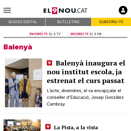
QUIOSC DIGITAL
BUTLLETINS
SUBSCRIU-TE
EN DIRECTE
EL 9 TV
EN DIRECTE
EL 9 FM
Balenyà
Balenyà inaugura el
nou institut escola, ja
estrenat el curs passat
L’acte, divendres, el va encapçalar el
conseller d’Educació, Josep Gonzàlez
Cambray
La Pista, a la vista