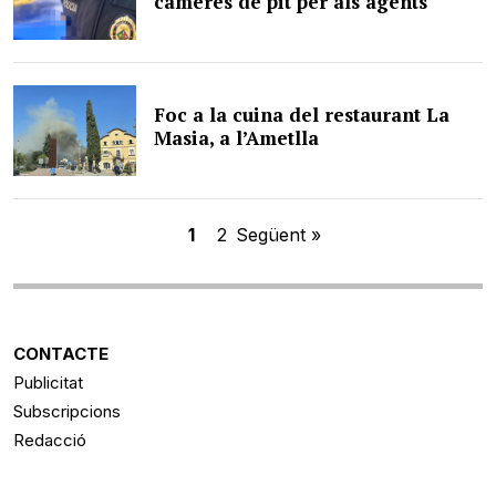
càmeres de pit per als agents
Foc a la cuina del restaurant La
Masia, a l’Ametlla
1
2
Següent »
CONTACTE
Publicitat
Subscripcions
Redacció