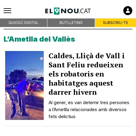
QUIOSC DIGITAL
BUTLLETINS
SUBSCRIU-TE
L’Ametlla del Vallès
Caldes, Lliçà de Vall i
Sant Feliu redueixen
els robatoris en
habitatges aquest
darrer hivern
Al gener, es van deternir tres persones
a l’Ametlla relacionades amb diversos
fets delictius