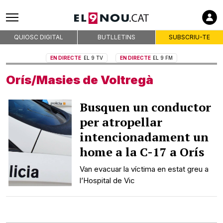
Empreses col·laboradores
QUIOSC DIGITAL
BUTLLETINS
SUBSCRIU-TE
EN DIRECTE
EL 9 TV
EN DIRECTE
EL 9 FM
Premsa d'Osona
Publicitat
Orís/Masies de Voltregà
Qui som
Busquen un conductor
On som
per atropellar
Codi deontològic
intencionadament un
Premis
home a la C-17 a Orís
Contacte
Avís legal
Van evacuar la víctima en estat greu a
Política de privacitat
l’Hospital de Vic
Política de cookies
RSS