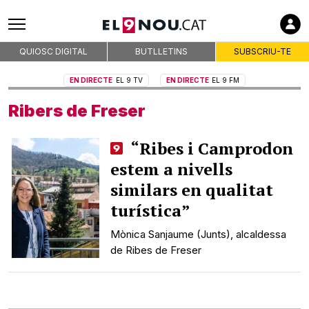
Empreses col·laboradores
QUIOSC DIGITAL
BUTLLETINS
SUBSCRIU-TE
EN DIRECTE
EL 9 TV
EN DIRECTE
EL 9 FM
Premsa d'Osona
Publicitat
Ribers de Freser
Qui som
“Ribes i Camprodon
On som
estem a nivells
Codi deontològic
similars en qualitat
Premis
turística”
Contacte
Avís legal
Mònica Sanjaume (Junts), alcaldessa
Política de privacitat
de Ribes de Freser
Política de cookies
RSS