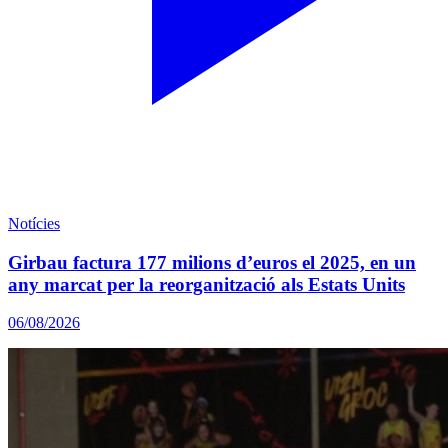
Notícies
Girbau factura 177 milions d’euros el 2025, en un
any marcat per la reorganització als Estats Units
06/08/2026