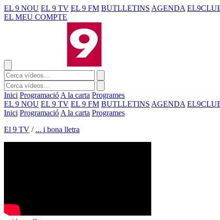
EL 9 NOU
EL 9 TV
EL 9 FM
BUTLLETINS
AGENDA
EL9CLU
EL MEU COMPTE
Inici
Programació
A la carta
Programes
EL 9 NOU
EL 9 TV
EL 9 FM
BUTLLETINS
AGENDA
EL9CLU
Inici
Programació
A la carta
Programes
El 9 TV
/
... i bona lletra