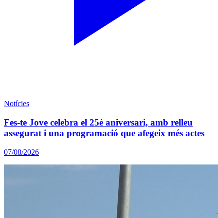
Notícies
Fes-te Jove celebra el 25è aniversari, amb relleu
assegurat i una programació que afegeix més actes
07/08/2026