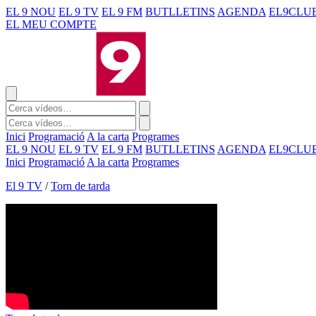
EL 9 NOU
EL 9 TV
EL 9 FM
BUTLLETINS
AGENDA
EL9CLU
EL MEU COMPTE
Inici
Programació
A la carta
Programes
EL 9 NOU
EL 9 TV
EL 9 FM
BUTLLETINS
AGENDA
EL9CLU
Inici
Programació
A la carta
Programes
El 9 TV
/
Torn de tarda