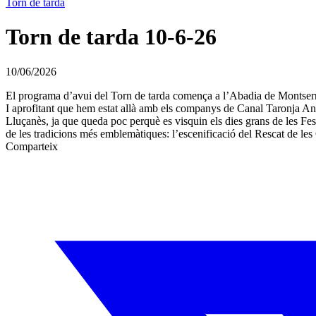
Torn de tarda
Torn de tarda 10-6-26
10/06/2026
El programa d’avui del Torn de tarda comença a l’Abadia de Montserrat
I aprofitant que hem estat allà amb els companys de Canal Taronja Ano
Lluçanès, ja que queda poc perquè es visquin els dies grans de les Feste
de les tradicions més emblemàtiques: l’escenificació del Rescat de les
Comparteix