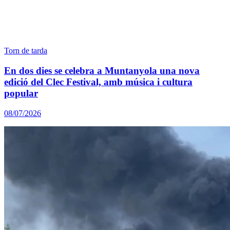
Torn de tarda
En dos dies se celebra a Muntanyola una nova
edició del Clec Festival, amb música i cultura
popular
08/07/2026