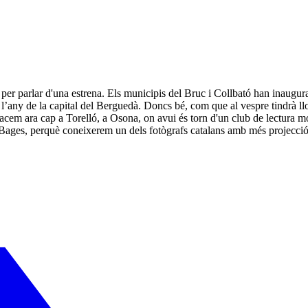
er parlar d'una estrena. Els municipis del Bruc i Collbató han inaugurat
de l’any de la capital del Berguedà. Doncs bé, com que al vespre tindrà 
lacem ara cap a Torelló, a Osona, on avui és torn d'un club de lectura m
Bages, perquè coneixerem un dels fotògrafs catalans amb més projecció 