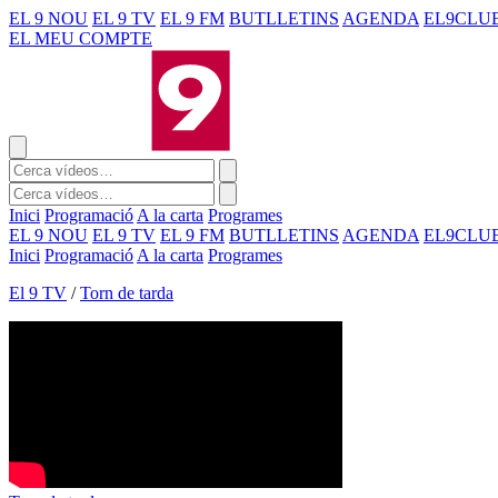
EL 9 NOU
EL 9 TV
EL 9 FM
BUTLLETINS
AGENDA
EL9CLU
EL MEU COMPTE
Inici
Programació
A la carta
Programes
EL 9 NOU
EL 9 TV
EL 9 FM
BUTLLETINS
AGENDA
EL9CLU
Inici
Programació
A la carta
Programes
El 9 TV
/
Torn de tarda