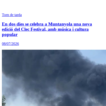
Torn de tarda
En dos dies se celebra a Muntanyola una nova
edició del Clec Festival, amb música i cultura
popular
08/07/2026