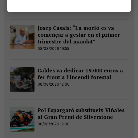
recopilatori estatal de hardcore
Josep Casals: “La moció es va
començar a gestar en el primer
trimestre del mandat”
08/08/2026 19:55
Caldes va dedicar 19.000 euros a
fer front a l’incendi forestal
08/08/2026 12:30
Pol Espargaró substitueix Viñales
al Gran Premi de Silverstone
08/08/2026 12:30