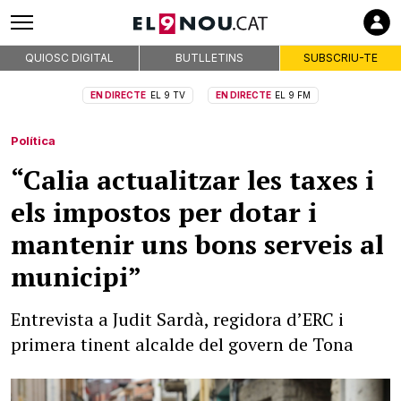
QUIOSC DIGITAL
BUTLLETINS
SUBSCRIU-TE
EN DIRECTE
EL 9 TV
EN DIRECTE
EL 9 FM
Política
“Calia actualitzar les taxes i
els impostos per dotar i
mantenir uns bons serveis al
municipi”
Entrevista a Judit Sardà, regidora d’ERC i
primera tinent alcalde del govern de Tona