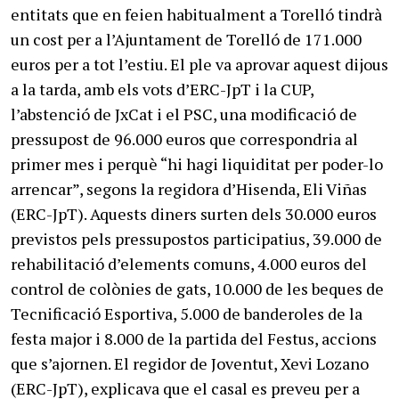
entitats que en feien habitualment a Torelló tindrà
un cost per a l’Ajuntament de Torelló de 171.000
euros per a tot l’estiu. El ple va aprovar aquest dijous
a la tarda, amb els vots d’ERC-JpT i la CUP,
l’abstenció de JxCat i el PSC, una modificació de
pressupost de 96.000 euros que correspondria al
primer mes i perquè “hi hagi liquiditat per poder-lo
arrencar”, segons la regidora d’Hisenda, Eli Viñas
(ERC-JpT). Aquests diners surten dels 30.000 euros
previstos pels pressupostos participatius, 39.000 de
rehabilitació d’elements comuns, 4.000 euros del
control de colònies de gats, 10.000 de les beques de
Tecnificació Esportiva, 5.000 de banderoles de la
festa major i 8.000 de la partida del Festus, accions
que s’ajornen. El regidor de Joventut, Xevi Lozano
(ERC-JpT), explicava que el casal es preveu per a