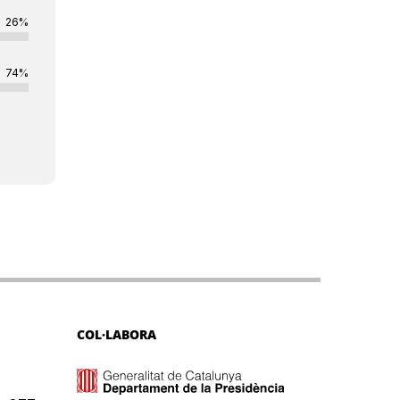
26%
74%
COL·LABORA