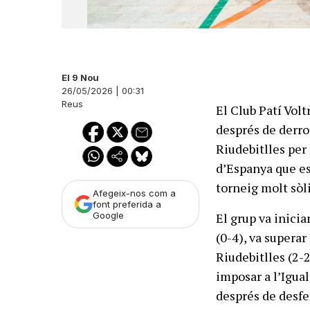
El 9 Nou
26/05/2026 | 00:31
Reus
El Club Patí Vol
després de derrot
Riudebitlles per 
d’Espanya que es 
torneig molt sòli
Afegeix-nos com a
font preferida a
El grup va inici
Google
(0-4), va superar
Riudebitlles (2-2
imposar a l’Igual
després de desfe