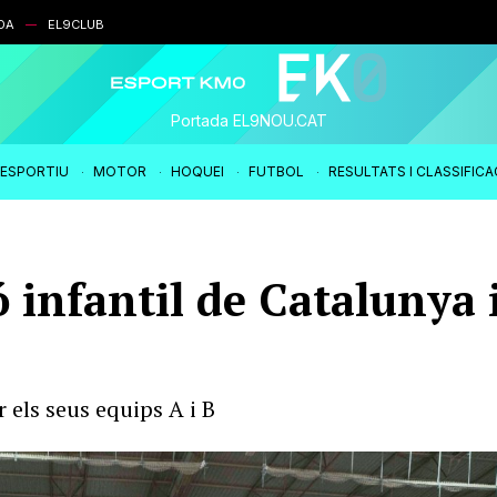
DA
EL9CLUB
Portada EL9NOU.CAT
IESPORTIU
MOTOR
HOQUEI
FUTBOL
RESULTATS I CLASSIFIC
 infantil de Catalunya i 
r els seus equips A i B