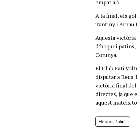
empat a 5.
A la final, els g
Tantiny i Arnau 
Aquesta victòria
d’hoquei patins, 
Corunya.
El Club Patí Volt
disputar a Reus. 
victòria final de
directes, ja que 
aquest mateix tor
Hoquei Patins