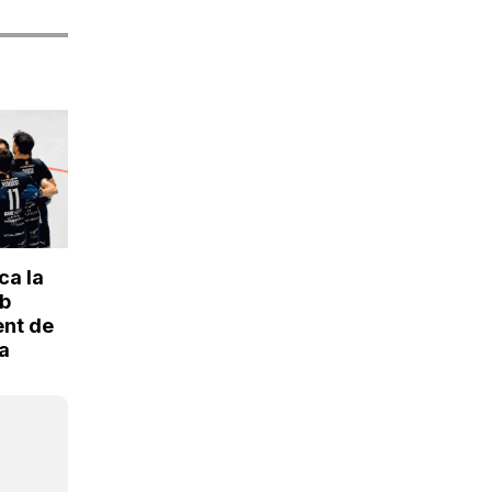
ca la
b
ent de
 a