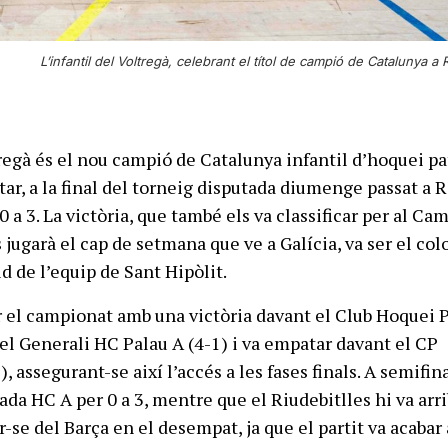
L’infantil del Voltregà, celebrant el títol de campió de Catalunya a
tregà és el nou campió de Catalunya infantil d’hoquei pa
ar, a la final del torneig disputada diumenge passat a R
0 a 3. La victòria, que també els va classificar per al Ca
jugarà el cap de setmana que ve a Galícia, va ser el col
d de l’equip de Sant Hipòlit.
ar el campionat amb una victòria davant el Club Hoquei 
 el Generali HC Palau A (4-1) i va empatar davant el CP
), assegurant-se així l’accés a les fases finals. A semifin
ada HC A per 0 a 3, mentre que el Riudebitlles hi va arr
r-se del Barça en el desempat, ja que el partit va acaba