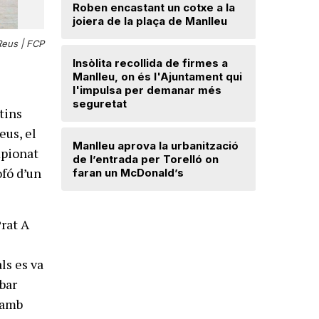
Roben encastant un cotxe a la
joiera de la plaça de Manlleu
Radiograf
Ripollès:
 Reus |
FCP
qualificat
Insòlita recollida de firmes a
Manlleu, on és l'Ajuntament qui
l'impulsa per demanar més
El temps
seguretat
tins
eus, el
Dos detin
Manlleu aprova la urbanització
de forma 
mpionat
de l’entrada per Torelló on
d'una bot
ofó d’un
faran un McDonald’s
Prat A
als es va
ibar
r amb