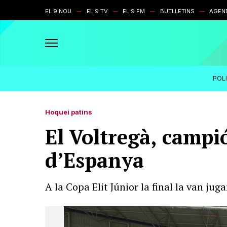
EL 9 NOU
EL 9 TV
EL 9 FM
BUTLLETINS
AGEN
POL
Hoquei patins
El Voltregà, campió
d’Espanya
A la Copa Elit Júnior la final la van juga