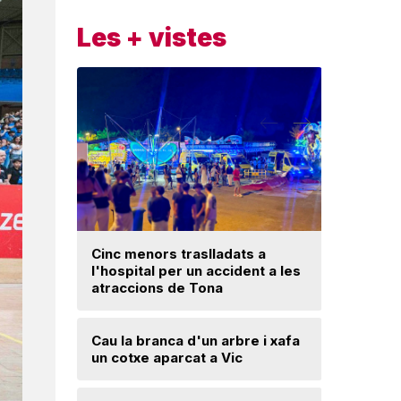
Les + vistes
Cinc menors traslladats a
l'hospital per un accident a les
Un ‘palau
atraccions de Tona
Una mone
Cau la branca d'un arbre i xafa
troballa 
un cotxe aparcat a Vic
d'excava
Lloses d