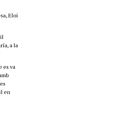
sa, Eloi
il
ía, a la
e es va
 amb
tes
il en