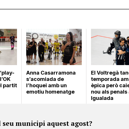
‘play-
Anna Casarramona
El Voltregà tan
 l’OK
s’acomiada de
temporada am
l partit
l’hoquei amb un
èpica però cai
emotiu homenatge
nou als penals
Igualada
l seu municipi aquest agost?