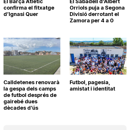
El Barça Atlètic
El Sabadell d’Albert
confirma el fitxatge
Orriols puja a Segona
d’Ignasi Quer
Divisió derrotant el
Zamora per 4 a 0
Calldetenes renovarà
Futbol, pagesia,
la gespa dels camps
amistat i identitat
de futbol després de
gairebé dues
dècades d’ús