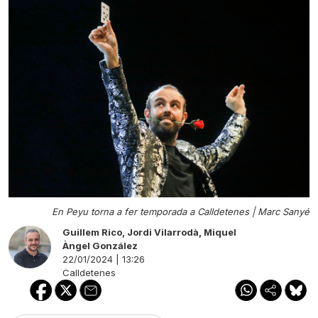
En Peyu torna a fer temporada a Calldetenes |
Marc Sanyé
Guillem Rico
,
Jordi Vilarrodà
,
Miquel
Àngel González
22/01/2024 | 13:26
Calldetenes