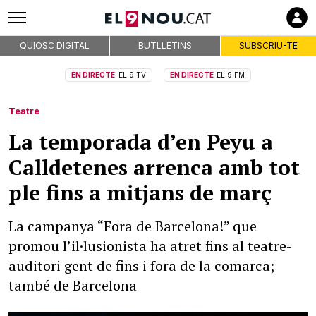
QUIOSC DIGITAL
BUTLLETINS
SUBSCRIU-TE
EN DIRECTE
EL 9 TV
EN DIRECTE
EL 9 FM
Teatre
La temporada d’en Peyu a
Calldetenes arrenca amb tot
ple fins a mitjans de març
La campanya “Fora de Barcelona!” que
promou l’il·lusionista ha atret fins al teatre-
auditori gent de fins i fora de la comarca;
també de Barcelona