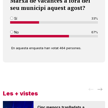
Marxa de vacances a fora del
seu municipi aquest agost?
Sí
33%
No
67%
En aquesta enquesta han votat 464 persones.
Les + vistes
Cinc menors traslladats a