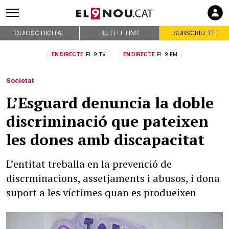
QUIOSC DIGITAL
BUTLLETINS
SUBSCRIU-TE
EN DIRECTE
EL 9 TV
EN DIRECTE
EL 9 FM
Societat
L’Esguard denuncia la doble
discriminació que pateixen
les dones amb discapacitat
L’entitat treballa en la prevenció de
discrminacions, assetjaments i abusos, i dona
suport a les víctimes quan es produeixen