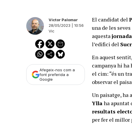
El candidat del
Víctor Palomar
28/05/2023 | 10:56
una de les seves 
Vic
aquesta
jornada
l’edifici del
Sucr
En aquest sentit
campanya hi ha h
Afegeix-nos com a
el cim: “és un tr
font preferida a
Google
observar el paisa
Un paisatge, ha a
Ylla
ha apuntat q
resultats elect
per fer el millor