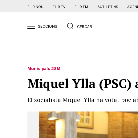
EL 9 NOU
EL 9 TV
EL 9 FM
BUTLLETINS
AGEN
Municipals 28M
Miquel Ylla (PSC) a
El socialista Miquel Ylla ha votat poc a