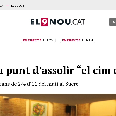
DA
EL9CLUB
Q
EN DIRECTE
EL 9 TV
EN DIRECTE
EL 9 FM
 punt d’assolir “el cim 
bans de 2/4 d’11 del matí al Sucre