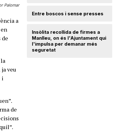
Ripollès:
or Palomar
qualificat
Entre boscos i sense presses
rència a
Desperfe
 en
Insòlita recollida de firmes a
de vent a
s de
Manlleu, on és l'Ajuntament qui
l'impulsa per demanar més
seguretat
Dos detin
de forma 
 la
d'una bot
 ja veu
 i
uen”.
forma de
ecisions
quil”.