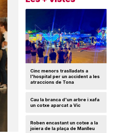
Cinc menors traslladats a
l'hospital per un accident a les
Un ‘palau
atraccions de Tona
Una mone
Cau la branca d'un arbre i xafa
troballa 
un cotxe aparcat a Vic
d'excava
Lloses d
Roben encastant un cotxe a la
joiera de la plaça de Manlleu
Radiograf