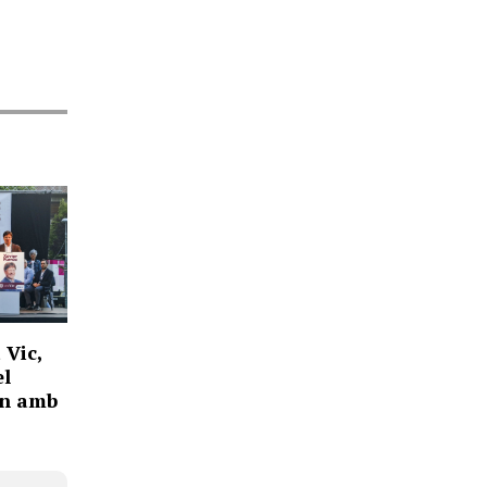
 Vic,
el
rn amb