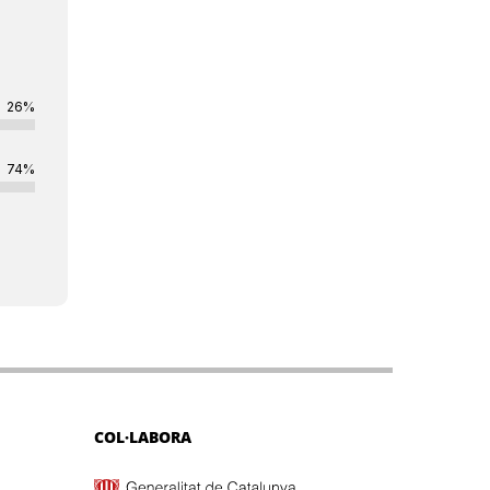
26%
74%
COL·LABORA