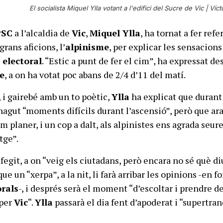
El socialista Miquel Ylla votant a l'edifici del Sucre de Vic |
Víct
PSC
a l’alcaldia de
Vic
,
Miquel Ylla
, ha tornat a fer refe
grans aficions, l’
alpinisme
, per explicar les sensacions
 electoral
. “Estic a punt de fer el cim”, ha expressat de
e
, a on ha votat poc abans de 2/4 d’11 del matí.
, i gairebé amb un to poètic,
Ylla
ha explicat que durant
agut “moments difícils durant l’ascensió”, però que ara
am planer, i un cop a dalt, als alpinistes ens agrada seure
tge”.
fegit, a on “veig els ciutadans, però encara no sé què di
ue un “xerpa”, a la nit, li farà arribar les opinions -en 
orals
-, i després serà el moment “d’escoltar i prendre d
 per
Vic
“.
Ylla
passarà el dia fent d’apoderat i “supertran