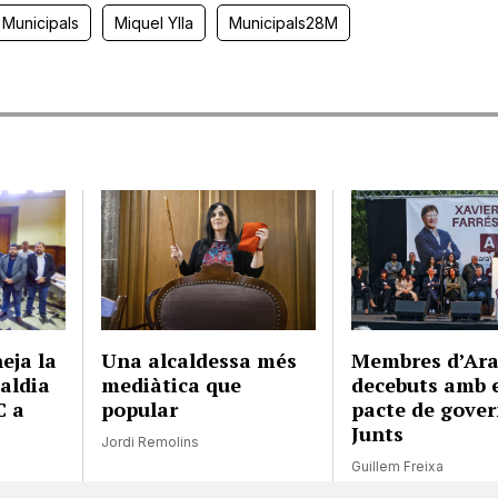
 Municipals
Miquel Ylla
Municipals28M
eja la
Una alcaldessa més
Membres d’Ara
caldia
mediàtica que
decebuts amb 
C a
popular
pacte de gove
Junts
Jordi Remolins
Guillem Freixa