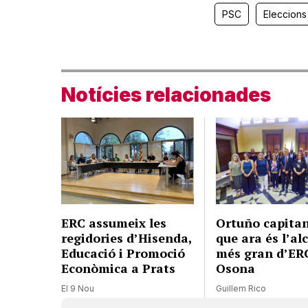
PSC
Eleccions
Notícies relacionades
ERC assumeix les
Ortuño capitan
regidories d’Hisenda,
que ara és l’al
Educació i Promoció
més gran d’ER
Econòmica a Prats
Osona
El 9 Nou
Guillem Rico