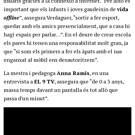
usuaris gràcies a la connexió a internet. “Per això és
important que els infants i joves gaudeixin de
vida
offline
”, assegura Verdaguer, “sortir a fer esport,
quedar amb els amics presencialment, que a casa hi
hagi espais per parlar…”. En el deure de crear escola
els pares hi tenen una responsabilitat molt gran, ja
que “si som els primers a fer els àpats amb el nas
enganxat al mòbil ens desautoritzem”.
La mestra i pedagoga
Anna Ramis
, en una
entrevista a
EL 9 TV
, assegura que “de 0 a 3 anys,
massa temps davant un pantalla és tot allò que
passa d’un minut”.