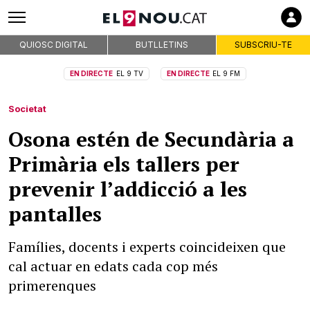
QUIOSC DIGITAL
BUTLLETINS
SUBSCRIU-TE
EN DIRECTE
EL 9 TV
EN DIRECTE
EL 9 FM
Societat
Osona estén de Secundària a
Primària els tallers per
prevenir l’addicció a les
pantalles
Famílies, docents i experts coincideixen que
cal actuar en edats cada cop més
primerenques