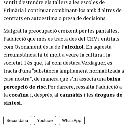
sentit d’estendre els tallers a les escoles de
Primària i continuar combinant-los amb d’altres de
centrats en autoestima o presa de decisions.
Malgrat la preocupació creixent per les pantalles,
l’addicció que més es tracta des del CHV i entitats
com Osonament és la de l’
alcohol.
En aquesta
circumstància hi té molt a veure la cultura i la
societat. I és que, tal com destaca Verdaguer, es
tracta d’una “substància àmpliament normalitzada a
casa nostra”, de manera que s’hi associa una
baixa
percepció de risc
. Per darrere, ressalta l’addicció a
la
cocaïna
i, després, al
cannàbis
i les
drogues de
síntesi
.
Secundària
Youtube
WhatsApp