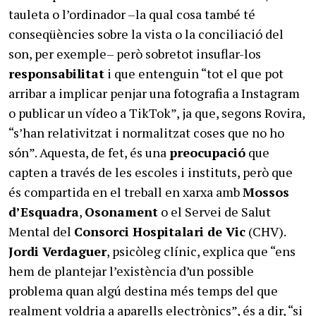
tauleta o l’ordinador –la qual cosa també té
conseqüències sobre la vista o la conciliació del
son, per exemple– però sobretot insuflar-los
responsabilitat
i que entenguin “tot el que pot
arribar a implicar penjar una fotografia a Instagram
o publicar un vídeo a TikTok”, ja que, segons Rovira,
“s’han relativitzat i normalitzat coses que no ho
són”. Aquesta, de fet, és una
preocupació
que
capten a través de les escoles i instituts, però que
és compartida en el treball en xarxa amb
Mossos
d’Esquadra
,
Osonament
o el Servei de Salut
Mental del
Consorci Hospitalari de Vic
(CHV).
Jordi Verdaguer
, psicòleg clínic, explica que “ens
hem de plantejar l’existència d’un possible
problema quan algú destina més temps del que
realment voldria a aparells electrònics”, és a dir, “si