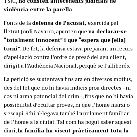
TSJC,
no consten antecedents judicials de
violència entre la parella
.
Fonts de la
defensa de l’acusat,
exercida pel
lletrat Jordi Navarro, apunten que
va declarar-se
“totalment innocent” i que “espera que [ella]
torni”
. De fet, la defensa estava preparant un recurs
d’apel·lació contra l’ordre de presó del seu client,
dirigit a l’Audiència Nacional, perquè se l’alliberés.
La petició se sustentava fins ara en diversos motius,
des del fet que no hi havia indicis prou directes –ni
cos ni arma potencial del crim–, fins que no hi havia
possibilitat d’ocultar proves, ni que l’home marxi o
s’escapi. S’hi al·legava també l’arrelament familiar
de l’home a la ciutat. Tal com ha pogut saber aquest
diari,
la família ha viscut pràcticament tota la