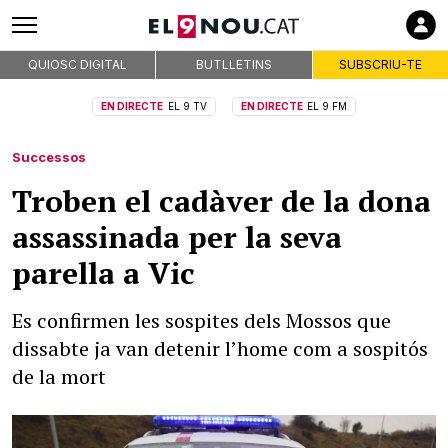
QUIOSC DIGITAL
BUTLLETINS
SUBSCRIU-TE
EN DIRECTE
EL 9 TV
EN DIRECTE
EL 9 FM
Successos
Troben el cadàver de la dona
assassinada per la seva
parella a Vic
Es confirmen les sospites dels Mossos que
dissabte ja van detenir l’home com a sospitós
de la mort