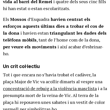
vida al barri del Remei
i quatre dels seus cinc fills
hi han estat o estan escolaritzats.
Els
Mossos
d’Esquadra
havien centrat els
esforços aquests últims dies a trobar el cos de
la dona
i havien estan
triangulant les dades dels
telèfons mòbils
, tant de l’home com de la dona,
per veure els moviments
i així acabar d’esbrinar-
ho.
Un crit col·lectiu
Tot i que encara no s’havia trobat el cadàver, la
plaça Major de Vic va acollir dimarts al vespre una
concentració de rebuig a la violència masclista
i a la
presumpta mort de la veïna de Vic. Al terra de la
plaça hi reposaven unes sabates i un vestit de color
vermell per simbolitzar-ho.