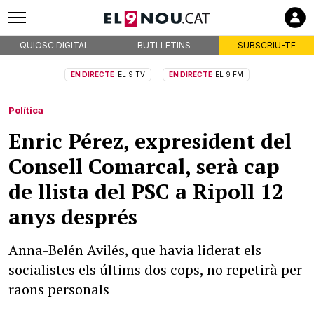
QUIOSC DIGITAL
BUTLLETINS
SUBSCRIU-TE
EN DIRECTE
EL 9 TV
EN DIRECTE
EL 9 FM
Política
Enric Pérez, expresident del
Consell Comarcal, serà cap
de llista del PSC a Ripoll 12
anys després
Anna-Belén Avilés, que havia liderat els
socialistes els últims dos cops, no repetirà per
raons personals