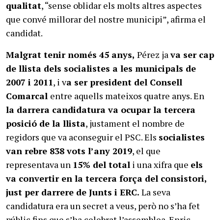
qualitat
, “sense oblidar els molts altres aspectes
que convé millorar del nostre municipi”, afirma el
candidat.
Malgrat tenir només 45 anys,
Pérez ja
va ser cap
de llista dels socialistes a les municipals de
2007 i 2011
, i v
a ser president del Consell
Comarcal
entre aquells mateixos quatre anys. En
la darrera candidatura va ocupar la tercera
posició de la llista
, justament el nombre de
regidors que va aconseguir el PSC. Els
socialistes
van rebre 838 vots l’any 2019
, el que
representava un
15% del total
i una xifra que
els
va convertir en la tercera força del consistori,
just per darrere de Junts i ERC.
La seva
candidatura era un secret a veus, però no s’ha fet
públic fins que s’ha celebrat l’assemblea. Enric