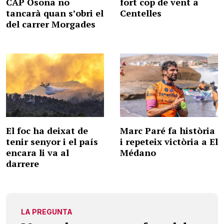
CAP Osona no
fort cop de vent a
tancarà quan s’obri el
Centelles
del carrer Morgades
El foc ha deixat de
Marc Paré fa història
tenir senyor i el país
i repeteix victòria a El
encara li va al
Médano
darrere
LA PREGUNTA