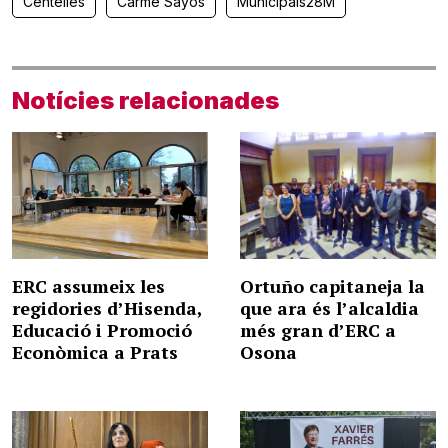
Centelles
Carme Sayós
Municipals28M
Notícies relacionades
ERC assumeix les
Ortuño capitaneja la
regidories d’Hisenda,
que ara és l’alcaldia
Educació i Promoció
més gran d’ERC a
Econòmica a Prats
Osona