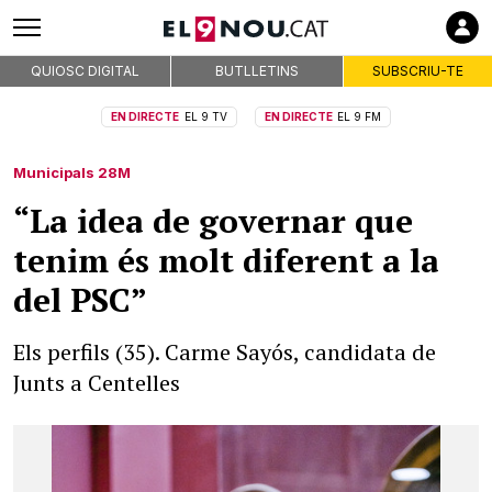
QUIOSC DIGITAL
BUTLLETINS
SUBSCRIU-TE
EN DIRECTE
EL 9 TV
EN DIRECTE
EL 9 FM
Municipals 28M
“La idea de governar que
tenim és molt diferent a la
del PSC”
Els perfils (35). Carme Sayós, candidata de
Junts a Centelles