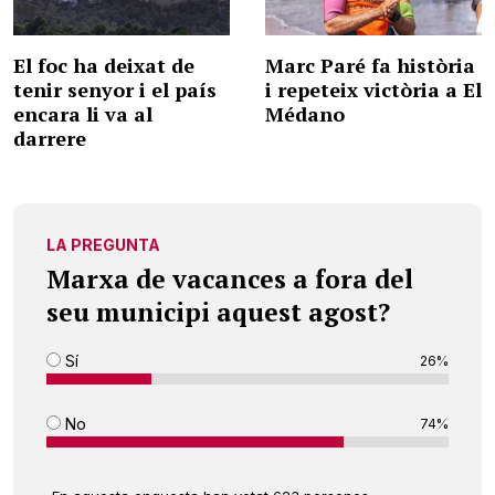
El foc ha deixat de
Marc Paré fa història
tenir senyor i el país
i repeteix victòria a El
encara li va al
Médano
darrere
LA PREGUNTA
Marxa de vacances a fora del
seu municipi aquest agost?
Sí
26%
No
74%