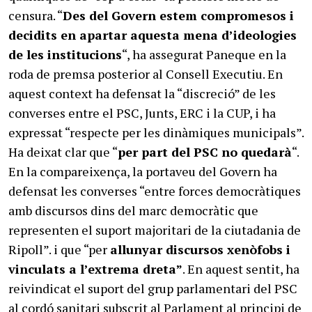
censura. “
Des del Govern estem compromesos i
decidits en apartar aquesta mena d’ideologies
de les institucions
“, ha assegurat Paneque en la
roda de premsa posterior al Consell Executiu. En
aquest context ha defensat la “discreció” de les
converses entre el PSC, Junts, ERC i la CUP, i ha
expressat “respecte per les dinàmiques municipals”.
Ha deixat clar que “
per part del PSC no quedarà
“.
En la compareixença, la portaveu del Govern ha
defensat les converses “entre forces democràtiques
amb discursos dins del marc democràtic que
representen el suport majoritari de la ciutadania de
Ripoll”. i que “per
allunyar discursos xenòfobs i
vinculats a l’extrema dreta”
. En aquest sentit, ha
reivindicat el suport del grup parlamentari del PSC
al cordó sanitari subscrit al Parlament al principi de