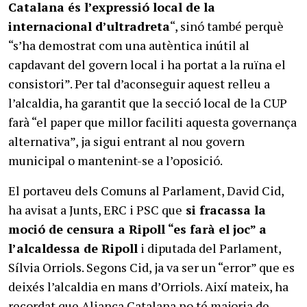
Catalana és l’expressió local de la
internacional d’ultradreta
“, sinó també perquè
“s’ha demostrat com una autèntica inútil al
capdavant del govern local i ha portat a la ruïna el
consistori”. Per tal d’aconseguir aquest relleu a
l’alcaldia, ha garantit que la secció local de la CUP
farà “el paper que millor faciliti aquesta governança
alternativa”, ja sigui entrant al nou govern
municipal o mantenint-se a l’oposició.
El portaveu dels Comuns al Parlament, David Cid,
ha avisat a Junts, ERC i PSC que
si fracassa la
moció de censura a Ripoll “es farà el joc” a
l’alcaldessa de Ripoll
i diputada del Parlament,
Sílvia Orriols. Segons Cid, ja va ser un “error” que es
deixés l’alcaldia en mans d’Orriols. Així mateix, ha
recordat que Aliança Catalana no té majoria de