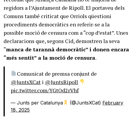
regidors a l’Ajuntament de Ripoll. El portaveu dels
Comuns també criticat que Orriols qüestioni
procediments democràtics en referir-se a la
possible moció de censura com a “cop d’estat”. Unes
declaracions que, segons Cid, demostren la seva
“
manca de tarannà democràtic” i donen encara
“més sentit” a la moció de censura
.
Comunicat de premsa conjunt de
@JuntsXCat
i
@JuntsRipoll
pic.twitter.com/YGtOd2rVhf
— Junts per Catalunya
(@JuntsXCat)
February
18, 2025