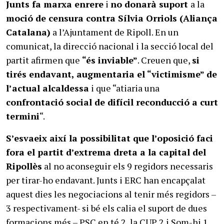
Junts fa marxa enrere
i
no donarà suport
a la
moció de censura contra Sílvia Orriols (Aliança
Catalana)
a l’Ajuntament de Ripoll. En un
comunicat, la direcció nacional i la secció local del
partit afirmen que
“és inviable”
. Creuen que,
si
tirés endavant, augmentaria el “victimisme” de
l’actual alcaldessa
i que “atiaria una
confrontació social de difícil reconducció a curt
termini
“.
S’esvaeix així la possibilitat que l’oposició faci
fora el partit d’extrema dreta a la capital del
Ripollès
al no aconseguir els 9 regidors necessaris
per tirar-ho endavant. Junts i ERC han encapçalat
aquest dies les negociacions al tenir més regidors –
3 respectivament- si bé els calia el suport de dues
formacions més – PSC en té 2, la CUP 2 i Som-hi 1.