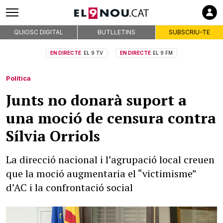
QUIOSC DIGITAL
BUTLLETINS
SUBSCRIU-TE
EN DIRECTE
EL 9 TV
EN DIRECTE
EL 9 FM
Política
Junts no donarà suport a
una moció de censura contra
Sílvia Orriols
La direcció nacional i l’agrupació local creuen
que la moció augmentaria el “victimisme”
d’AC i la confrontació social