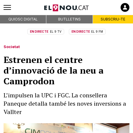
QUIOSC DIGITAL
BUTLLETINS
SUBSCRIU-TE
EN DIRECTE
EL 9 TV
EN DIRECTE
EL 9 FM
Societat
Estrenen el centre
d’innovació de la neu a
Camprodon
L’impulsen la UPC i FGC. La consellera
Paneque detalla també les noves inversions a
Vallter