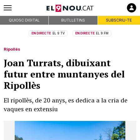
QUIOSC DIGITAL
BUTLLETINS
SUBSCRIU-TE
EN DIRECTE
EL 9 TV
EN DIRECTE
EL 9 FM
Ripollès
Joan Turrats, dibuixant
futur entre muntanyes del
Ripollès
El ripollès, de 20 anys, es dedica a la cria de
vaques en extensiu