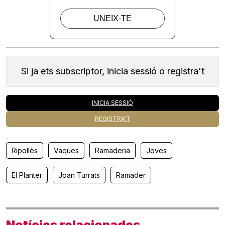
Si ja ets subscriptor, inicia sessió o registra't
INICIA SESSIÓ
REGISTRA'T
Ripollès
Vaques
Ramaderia
Joves
El Planter
Joan Turrats
Ramader
Notícies relacionades