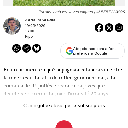
Turrats, amb les seves vaques |
ALBERT LLIMÓS
Adrià Capdevila
19/05/2026 |
16:00
Ripoll
Afegeix-nos com a font
preferida a Google
En un moment en què la pagesia catalana viu entre
la incertesa i la falta de relleu generacional, a la
comarca del Ripollès encara hi ha joves que
decideixen exercir-la. Joan Turrats té 20 anys…
Contingut exclusiu per a subscriptors