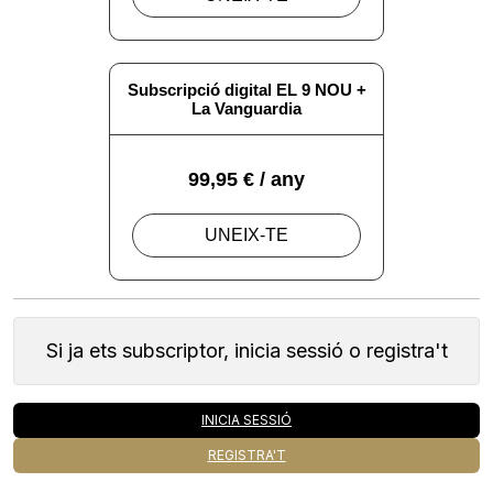
Si ja ets subscriptor, inicia sessió o registra't
INICIA SESSIÓ
REGISTRA'T