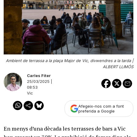
Ambient de terrassa a la plaça Major de Vic, divwendres a la tarda |
ALBERT LLIMÓS
Carles Fiter
25/03/2025 |
08:53
Vic
Afegeix-nos com a font
preferida a Google
En menys d’una dècada les terrasses de bars a Vic
han crescut un 30%. La prohibició de fumar dins els