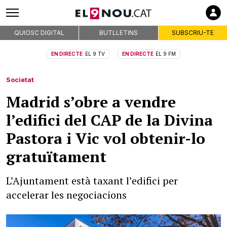
QUIOSC DIGITAL
BUTLLETINS
SUBSCRIU-TE
EN DIRECTE
EL 9 TV
EN DIRECTE
EL 9 FM
Societat
Madrid s’obre a vendre
l’edifici del CAP de la Divina
Pastora i Vic vol obtenir-lo
gratuïtament
L’Ajuntament està taxant l’edifici per
accelerar les negociacions