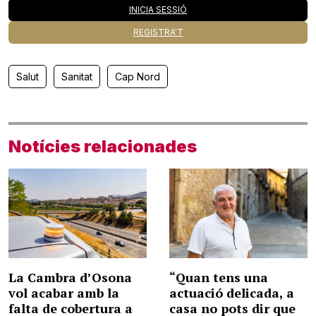
INICIA SESSIÓ
REGISTRA'T
Salut
Sanitat
Cap Nord
Notícies relacionades
La Cambra d’Osona
“Quan tens una
vol acabar amb la
actuació delicada, a
falta de cobertura a
casa no pots dir que