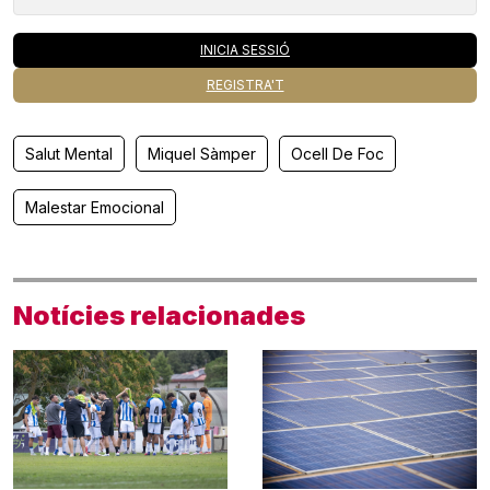
INICIA SESSIÓ
REGISTRA'T
Salut Mental
Miquel Sàmper
Ocell De Foc
Malestar Emocional
Notícies relacionades