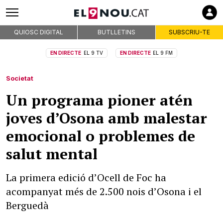
QUIOSC DIGITAL
BUTLLETINS
SUBSCRIU-TE
EN DIRECTE
EL 9 TV
EN DIRECTE
EL 9 FM
Societat
Un programa pioner atén
joves d’Osona amb malestar
emocional o problemes de
salut mental
La primera edició d’Ocell de Foc ha
acompanyat més de 2.500 nois d’Osona i el
Berguedà