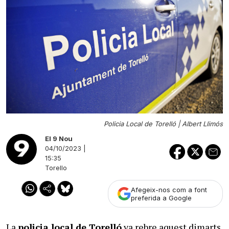
Policia Local de Torelló |
Albert Llimós
El 9 Nou
04/10/2023 |
15:35
Torello
Afegeix-nos com a font
preferida a Google
La
policia local de Torelló
va rebre aquest dimarts