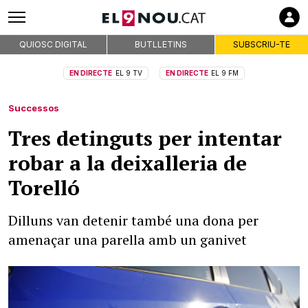
QUIOSC DIGITAL
BUTLLETINS
SUBSCRIU-TE
EN DIRECTE
EL 9 TV
EN DIRECTE
EL 9 FM
Successos
Tres detinguts per intentar
robar a la deixalleria de
Torelló
Dilluns van detenir també una dona per
amenaçar una parella amb un ganivet