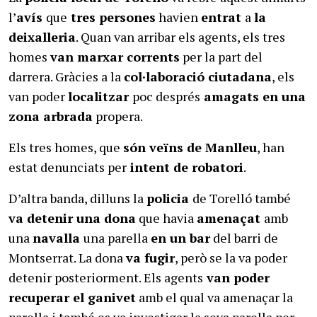
l’
avís
que
tres persones
havien
entrat
a
la
deixalleria
. Quan van arribar els agents, els tres
homes
van marxar corrents
per la part del
darrera. Gràcies a la
col·laboració ciutadana
, els
van poder
localitzar
poc després
amagats en una
zona arbrada
propera.
Els tres homes, que
són veïns de Manlleu
, han
estat denunciats per
intent de robatori
.
D’altra banda, dilluns la
policia
de Torelló també
va detenir una dona
que havia
amenaçat
amb
una
navalla
una parella
en un bar
del barri de
Montserrat. La dona
va fugir
, però se la va poder
detenir posteriorment. Els agents
van poder
recuperar el ganivet
amb el qual va amenaçar la
parella i també es va investigar la seva parella per