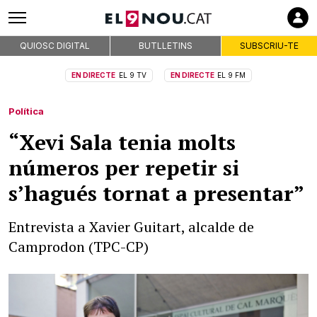
QUIOSC DIGITAL
BUTLLETINS
SUBSCRIU-TE
EN DIRECTE
EL 9 TV
EN DIRECTE
EL 9 FM
Política
“Xevi Sala tenia molts
números per repetir si
s’hagués tornat a presentar”
Entrevista a Xavier Guitart, alcalde de
Camprodon (TPC-CP)