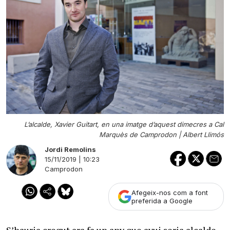
L’alcalde, Xavier Guitart, en una imatge d’aquest dimecres a Cal
Marquès de Camprodon |
Albert Llimós
Jordi Remolins
15/11/2019 | 10:23
Camprodon
Afegeix-nos com a font
preferida a Google
S’hauria cregut ara fa un any que avui seria alcalde