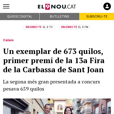
QUIOSC DIGITAL
BUTLLETINS
SUBSCRIU-TE
EN DIRECTE
EL 9 TV
EN DIRECTE
EL 9 FM
Calaix
Un exemplar de 673 quilos,
primer premi de la 13a Fira
de la Carbassa de Sant Joan
La segona més gran presentada a concurs
pesava 659 quilos